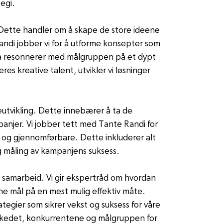
egi.
. Dette handler om å skape de store ideene 
i jobber vi for å utforme konsepter som 
 resonnerer med målgruppen på et dypt 
es kreative talent, utvikler vi løsninger 
eutvikling. Dette innebærer å ta de 
anjer. Vi jobber tett med Tante Randi for 
 og gjennomførbare. Dette inkluderer alt 
g måling av kampanjens suksess.
 samarbeid. Vi gir ekspertråd om hvordan 
ne mål på en mest mulig effektiv måte. 
tegier som sikrer vekst og suksess for våre 
rkedet, konkurrentene og målgruppen for 