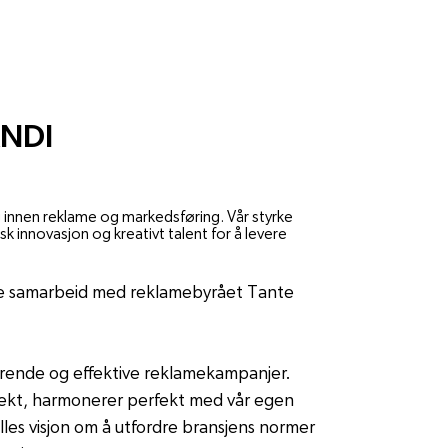
NDI
ng innen reklame og markedsføring. Vår styrke
isk innovasjon og kreativt talent for å levere
ære samarbeid med reklamebyrået Tante 
jerende og effektive reklamekampanjer. 
fekt, harmonerer perfekt med vår egen 
lles visjon om å utfordre bransjens normer 