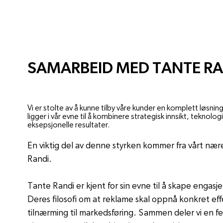
OPPDATERING
SAMARBEID MED TANTE RA
JUL 23, 2024
Vi er stolte av å kunne tilby våre kunder en komplett løsni
ligger i vår evne til å kombinere strategisk innsikt, teknolog
eksepsjonelle resultater.
En viktig del av denne styrken kommer fra vårt n
Randi.
Tante Randi er kjent for sin evne til å skape engas
Deres filosofi om at reklame skal oppnå konkret ef
tilnærming til markedsføring. Sammen deler vi en fe