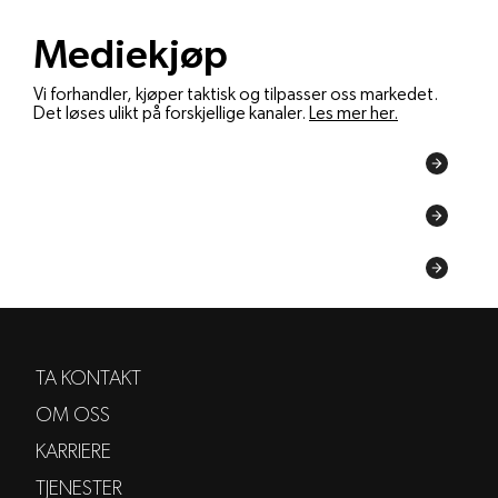
Mediekjøp
Vi forhandler, kjøper taktisk og tilpasser oss markedet.
Det løses ulikt på forskjellige kanaler.
Les mer her.
Sosiale medier med presisjon
Annonsørinnhold som bygger tillit
TV-spons og produktplassering
TA KONTAKT
OM OSS
KARRIERE
TJENESTER