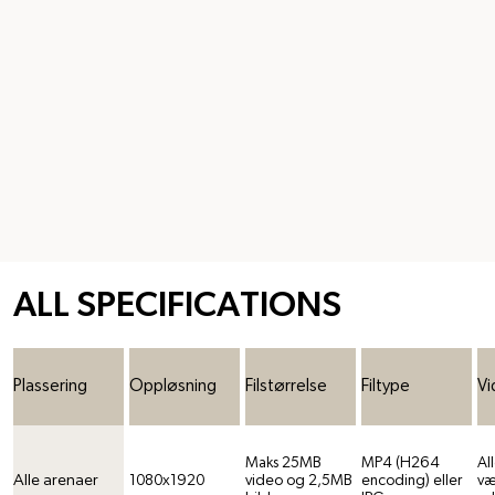
ALL SPECIFICATIONS
Plassering
Oppløsning
Filstørrelse
Filtype
Vi
Maks 25MB
MP4 (H264
All
Alle arenaer
1080x1920
video og 2,5MB
encoding) eller
væ