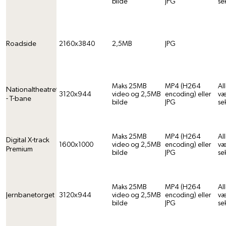
bilde
JPG
se
Roadside
2160x3840
2,5MB
JPG
Maks 25MB
MP4 (H264
All
Nationaltheatret
3120x944
video og 2,5MB
encoding) eller
væ
- T-bane
bilde
JPG
se
Maks 25MB
MP4 (H264
All
Digital X-track
1600x1000
video og 2,5MB
encoding) eller
væ
Premium
bilde
JPG
se
Maks 25MB
MP4 (H264
All
Jernbanetorget
3120x944
video og 2,5MB
encoding) eller
væ
bilde
JPG
se