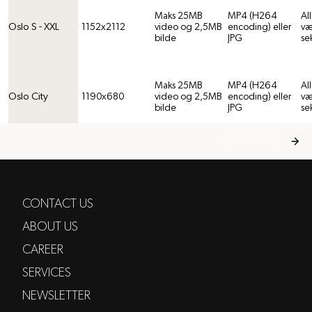
Maks 25MB
MP4 (H264
All
Oslo S - XXL
1152x2112
video og 2,5MB
encoding) eller
væ
bilde
JPG
se
Maks 25MB
MP4 (H264
All
Oslo City
1190x680
video og 2,5MB
encoding) eller
væ
bilde
JPG
se
ABOUT US
Maks 25MB
MP4 (H264
All
Nationaltheatret
1728x768
video og 2,5MB
encoding) eller
væ
- Tog
bilde
JPG
se
CONTACT US
ABOUT US
Bogstadveien
672x1218
2,5MB
JPG
CAREER
SERVICES
Maks 25MB
MP4 (H264
All
NEWSLETTER
Gardermoen
2400x810
video og 2,5MB
encoding) eller
væ