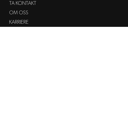
TA KONTAKT
OM OSS
KARRIERE
TJENESTER
NYHETSBREV
DEVODED
LOGG PÅ
POST@VODE.NO
+47 97 97 47 47
TORGGATA 35
0183 OSLO
© 2026 VODE AS
PERSONVERN