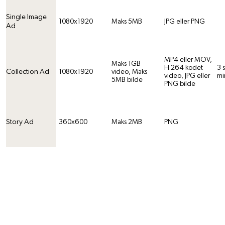
Single Image
1080x1920
Maks 5MB
JPG eller PNG
Ad
MP4 eller MOV,
Maks 1GB
H.264 kodet
3 
Collection Ad
1080x1920
video, Maks
video, JPG eller
mi
5MB bilde
PNG bilde
Story Ad
360x600
Maks 2MB
PNG