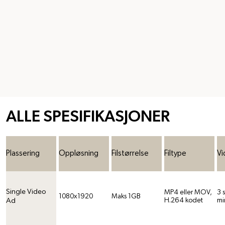
ALLE SPESIFIKASJONER
Plassering
Oppløsning
Filstørrelse
Filtype
Vi
Single Video
MP4 eller MOV,
3 
1080x1920
Maks 1GB
Ad
H.264 kodet
mi