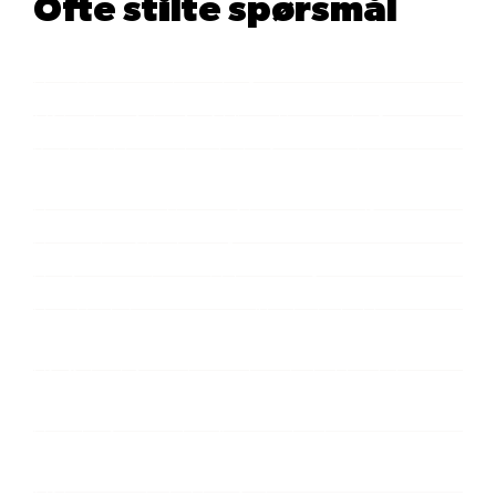
Ofte stilte spørsmål
Hva er UGC?
Hva skjer etter at jeg søker?
Må jeg ha erfaring for å bli med i nettverket?
Kan jeg jobbe med andre byråer og merkevarer
samtidig?
Hvor mange endringer må jeg regne med?
Hvor raskt må jeg levere?
Hva forventes i en typisk leveranse?
Hva skjer hvis annonsøren vil bruke innholdet
lenger enn avtalt?
Når får jeg informasjon om hvor innholdet skal
brukes?
Hvordan fungerer betaling – og hva betyr
“Prepay”?