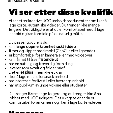
en klassisk reklame.
Vi ser etter disse kvalif
Vi ser etter kreative UGC-innholdsprodusenter som liker å
lage korte, autentiske videoer. Du trenger ikke mange
følgere. Det viktigste er at du er komfortabel med å lage
innhold og kan formidle på en naturlig måte.
Du passer godt hvis du:
kan
fange oppmerksomhet raskt i video
filmer og klipper med mobil (CapCut eller lignende)
er komfortabel foran kamera eller med voiceover
kan få mat til å se
fristende ut
har en naturlig og troverdig formidling
leverer som avtalt og følger brief
Det er
et pluss
, men ikke et krav:
liker å lage mat- eller snack-innhold
har interesse for livsstil eller hverdagsinnhold
har et publikum av unge voksne eller studenter
Du trenger
ikke
mange følgere, og du trenger
ikke
å ha
jobbet med UGC tidligere. Det viktigste er at du er
komfortabel foran kamera og liker å lage korte videoer.