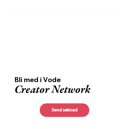
Må jeg poste innholdet på min egen
TikTok/Instagram?
Bli med i Vode
Creator Network
Send søknad