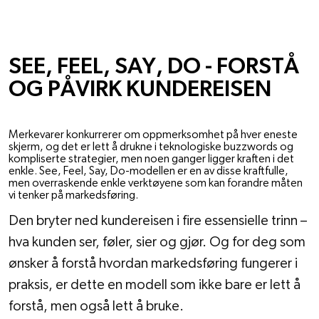
FAGLIG PÅFYLL
SEE, FEEL, SAY, DO - FORSTÅ
OG PÅVIRK KUNDEREISEN
NOV 24, 2024
Merkevarer konkurrerer om oppmerksomhet på hver eneste
skjerm, og det er lett å drukne i teknologiske buzzwords og
kompliserte strategier, men noen ganger ligger kraften i det
enkle. See, Feel, Say, Do-modellen er en av disse kraftfulle,
men overraskende enkle verktøyene som kan forandre måten
vi tenker på markedsføring.
Den bryter ned kundereisen i fire essensielle trinn – 
hva kunden ser, føler, sier og gjør. Og for deg som 
ønsker å forstå hvordan markedsføring fungerer i 
praksis, er dette en modell som ikke bare er lett å 
forstå, men også lett å bruke.