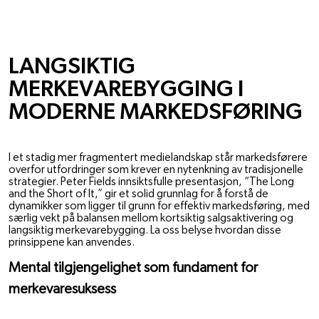
MENINGER
LANGSIKTIG
MERKEVAREBYGGING I
MODERNE MARKEDSFØRING
14. AUG. 2024
MATTHEW ROMAN
I et stadig mer fragmentert medielandskap står markedsførere
overfor utfordringer som krever en nytenkning av tradisjonelle
strategier. Peter Fields innsiktsfulle presentasjon, “The Long
and the Short of It,” gir et solid grunnlag for å forstå de
dynamikker som ligger til grunn for effektiv markedsføring, med
særlig vekt på balansen mellom kortsiktig salgsaktivering og
langsiktig merkevarebygging. La oss belyse hvordan disse
prinsippene kan anvendes.
Mental tilgjengelighet som fundament for 
merkevaresuksess