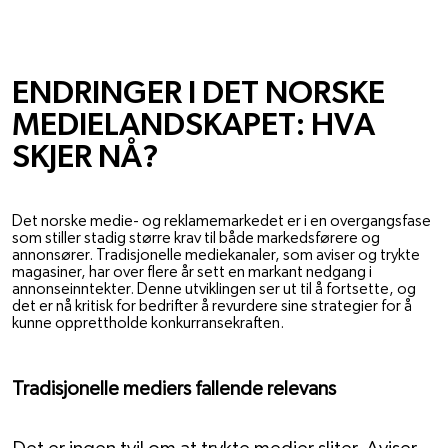
MENINGER
ENDRINGER I DET NORSKE
MEDIELANDSKAPET: HVA
SKJER NÅ?
1. AUG. 2024
MATTHEW ROMAN
Det norske medie- og reklamemarkedet er i en overgangsfase
som stiller stadig større krav til både markedsførere og
annonsører. Tradisjonelle mediekanaler, som aviser og trykte
magasiner, har over flere år sett en markant nedgang i
annonseinntekter. Denne utviklingen ser ut til å fortsette, og
det er nå kritisk for bedrifter å revurdere sine strategier for å
kunne opprettholde konkurransekraften.
Tradisjonelle mediers fallende relevans