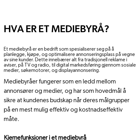
OM VODE
HVA ER ET MEDIEBYRÅ?
30. AUG. 2024
Et mediebyrå er en bedrift som spesialiserer seg på å
planlegge, kjøpe, og optimalisere annonseringsplass på vegne
av sine kunder. Dette innebærer alt fra tradisjonell reklame i
aviser, på TV og radio, til digital markedsføring gjennom sosiale
medier, søkemotorer, og displayannonsering.
Mediebyråer fungerer som en ledd mellom 
annonsører og medier, og har som hovedmål å 
sikre at kundenes budskap når deres målgrupper 
på en mest mulig effektiv og kostnadseffektiv 
måte.
Kjernefunksjoner i et mediebyrå