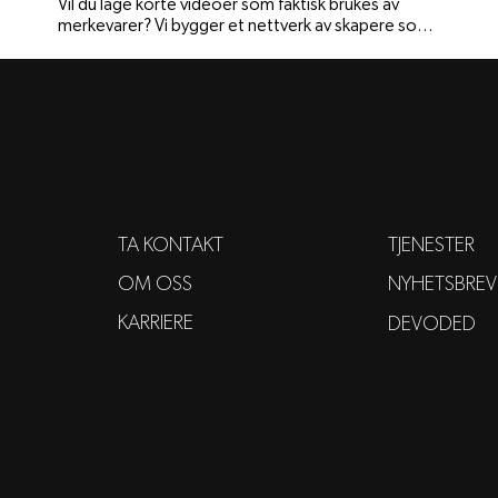
Vil du lage korte videoer som faktisk brukes av
merkevarer? Vi bygger et nettverk av skapere som
leverer Reels, TikToks og annet kortformat med
troverdig uttrykk. Du trenger ikke være influencer,
men du må kunne lage innhold som får målgruppen
til å stoppe opp.
TA KONTAKT
TJENESTER
OM OSS
NYHETSBREV
KARRIERE
DEVODED