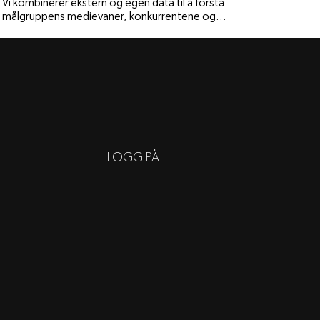
Vi kombinerer ekstern og egen data til å forstå
målgruppens medievaner, konkurrentene og
relevante inngangsporter.
LOGG PÅ