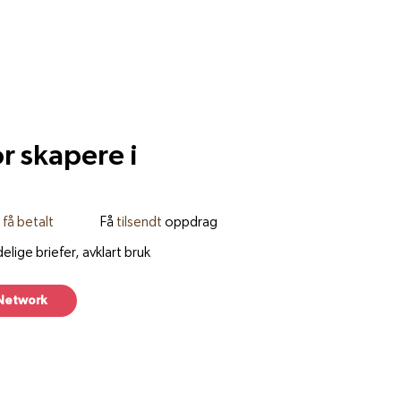
 skapere i
 få betalt
Få
tilsendt
oppdrag
ige briefer, avklart bruk