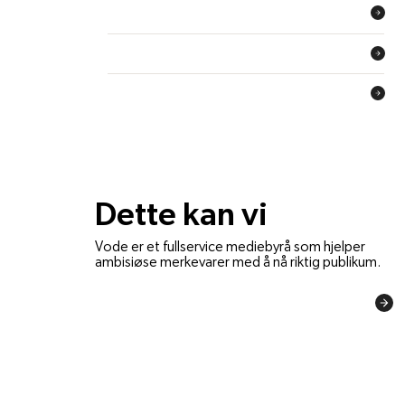
Mediestrategi
Mediekjøp- og forhandlinger
Innholdsproduksjon
Dette kan vi
Vode er et fullservice mediebyrå som hjelper
ambisiøse merkevarer med å nå riktig publikum.
Se alle tjenester
DEVODED